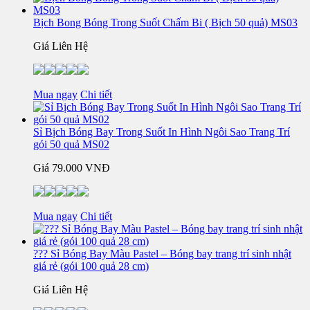
Bịch Bong Bóng Trong Suốt Chấm Bi ( Bịch 50 quả) MS03
Giá Liên Hệ
Mua ngay
Chi tiết
Sỉ Bịch Bóng Bay Trong Suốt In Hình Ngôi Sao Trang Trí
gói 50 quả MS02
Giá
79.000 VNĐ
Mua ngay
Chi tiết
??? Sỉ Bóng Bay Màu Pastel – Bóng bay trang trí sinh nhật
giá rẻ (gói 100 quả 28 cm)
Giá Liên Hệ