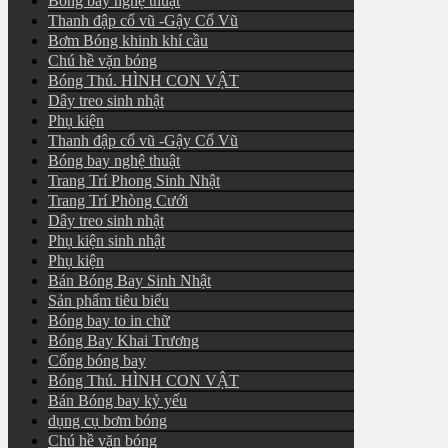
Bóng bay nghệ thuật
Thanh đập cổ vũ -Gậy Cổ Vũ
Bơm Bóng khinh khí cầu
Chú hề vặn bóng
Bóng Thú. HÌNH CON VẬT
Dây treo sinh nhật
Phụ kiện
Thanh đập cổ vũ -Gậy Cổ Vũ
Bóng bay nghệ thuật
Trang Trí Phong Sinh Nhật
Trang Trí Phòng Cưới
Dây treo sinh nhật
Phụ kiện sinh nhật
Phụ kiện
Bán Bóng Bay Sinh Nhật
Sản phẩm tiêu biểu
Bóng bay to in chữ
Bóng Bay Khai Trương
Cổng bóng bay
Bóng Thú. HÌNH CON VẬT
Bán Bóng bay kỷ yếu
dụng cụ bơm bóng
Chú hề vặn bóng