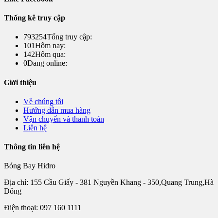
Thống kê truy cập
793254
Tổng truy cập:
101
Hôm nay:
142
Hôm qua:
0
Đang online:
Giới thiệu
Về chúng tôi
Hướng dẫn mua hàng
Vận chuyển và thanh toán
Liên hệ
Thông tin liên hệ
Bóng Bay Hidro
Địa chỉ: 155 Cầu Giấy - 381 Nguyền Khang - 350,Quang Trung,Hà
Đông
Điện thoại: 097 160 1111