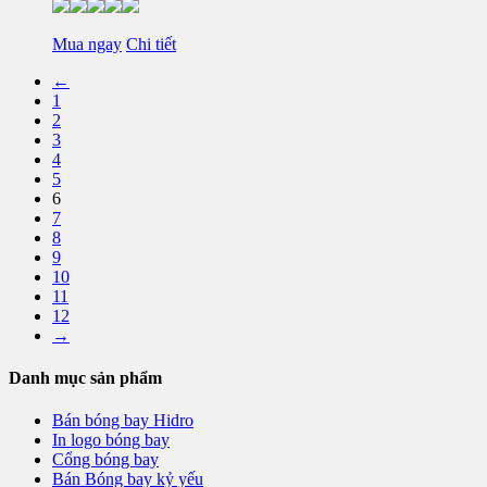
Mua ngay
Chi tiết
←
1
2
3
4
5
6
7
8
9
10
11
12
→
Danh mục sản phẩm
Bán bóng bay Hidro
In logo bóng bay
Cổng bóng bay
Bán Bóng bay kỷ yếu