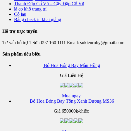
Thanh Đập Cổ Vũ – Gậy Đập Cổ Vũ
lá cọ khô trang trí
Cỏ lau
Bảng check in khai giảng
Hỗ trợ trực tuyến
Tư vấn hỗ trợ 1
Sđt:
097 160 1111
Email: sukienruby@gmail.com
Sản phẩm tiêu biểu
Bó Hoa Bóng Bay Màu Hồng
Giá Liên Hệ
Mua ngay
Bó Hoa Bóng Bay Tông Xanh Dương MS36
Giá
650000k/chiếc