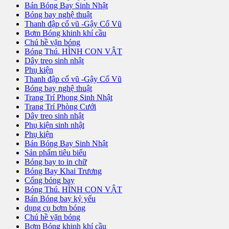
Bán Bóng Bay Sinh Nhật
Bóng bay nghệ thuật
Thanh đập cổ vũ -Gậy Cổ Vũ
Bơm Bóng khinh khí cầu
Chú hề vặn bóng
Bóng Thú. HÌNH CON VẬT
Dây treo sinh nhật
Phụ kiện
Thanh đập cổ vũ -Gậy Cổ Vũ
Bóng bay nghệ thuật
Trang Trí Phong Sinh Nhật
Trang Trí Phòng Cưới
Dây treo sinh nhật
Phụ kiện sinh nhật
Phụ kiện
Bán Bóng Bay Sinh Nhật
Sản phẩm tiêu biểu
Bóng bay to in chữ
Bóng Bay Khai Trương
Cổng bóng bay
Bóng Thú. HÌNH CON VẬT
Bán Bóng bay kỷ yếu
dụng cụ bơm bóng
Chú hề vặn bóng
Bơm Bóng khinh khí cầu