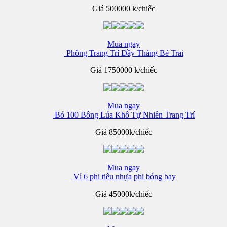
Giá
500000 k/chiếc
Mua ngay
Phông Trang Trí Đầy Tháng Bé Trai
Giá
1750000 k/chiếc
Mua ngay
Bó 100 Bông Lúa Khô Tự Nhiên Trang Trí
Giá
85000k/chiếc
Mua ngay
Vỉ 6 phi tiêu nhựa phi bóng bay
Giá
45000k/chiếc