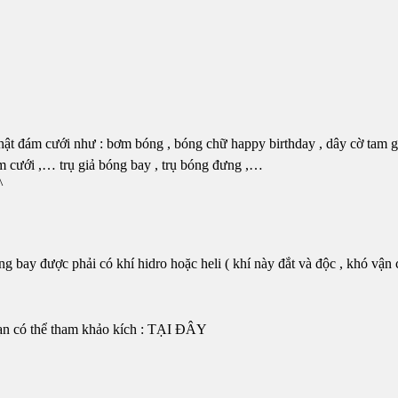
nhật đám cưới như : bơm bóng , bóng chữ happy birthday , dây cờ tam 
đám cưới ,… trụ giả bóng bay , trụ bóng đưng ,…
^
y được phải có khí hidro hoặc heli ( khí này đắt và độc , khó vận 
bạn có thể tham khảo kích : TẠI ĐÂY