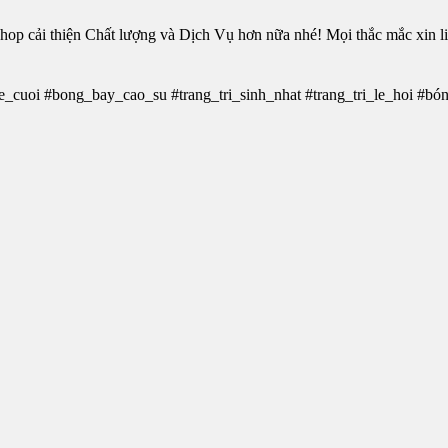
p cải thiện Chất lượng và Dịch Vụ hơn nữa nhé! Mọi thắc mắc xin li
_cuoi #bong_bay_cao_su #trang_tri_sinh_nhat #trang_tri_le_hoi #b