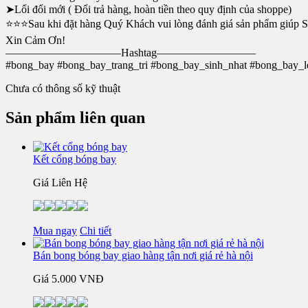
➤Lổi đổi mới ( Đổi trả hàng, hoàn tiền theo quy định của shoppe)
⭐⭐⭐Sau khi đặt hàng Quý Khách vui lòng đánh giá sản phẩm giúp Sho
Xin Cảm Ơn!
——————————–Hashtag—————————
#bong_bay #bong_bay_trang_tri #bong_bay_sinh_nhat #bong_bay_le
Chưa có thông số kỹ thuật
Sản phẩm liên quan
Kết cổng bóng bay
Giá Liên Hệ
Mua ngay
Chi tiết
Bán bong bóng bay giao hàng tận nơi giá rẻ hà nội
Giá
5.000 VNĐ