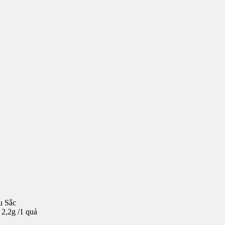
u Sắc
 2,2g /1 quả