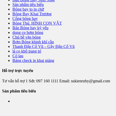
Sản phẩm tiêu biểu
Bóng bay to in chữ
Bóng Bay Khai Trương
Cổng bóng bay
Bóng Thú. HÌNH CON VẬT
Bán Bóng bay kỷ yếu
dụng cụ bơm bóng
Chú hề vặn bóng
Bơm Bóng khinh khí cầu
Thanh Đập Cổ Vũ – Gậy Đập Cổ Vũ
lá cọ khô trang trí
Cỏ lau
Bảng check in khai giảng
Hỗ trợ trực tuyến
Tư vấn hỗ trợ 1
Sđt:
097 160 1111
Email: sukienruby@gmail.com
Sản phẩm tiêu biểu