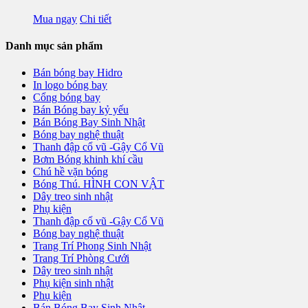
Mua ngay
Chi tiết
Danh mục sản phẩm
Bán bóng bay Hidro
In logo bóng bay
Cổng bóng bay
Bán Bóng bay kỷ yếu
Bán Bóng Bay Sinh Nhật
Bóng bay nghệ thuật
Thanh đập cổ vũ -Gậy Cổ Vũ
Bơm Bóng khinh khí cầu
Chú hề vặn bóng
Bóng Thú. HÌNH CON VẬT
Dây treo sinh nhật
Phụ kiện
Thanh đập cổ vũ -Gậy Cổ Vũ
Bóng bay nghệ thuật
Trang Trí Phong Sinh Nhật
Trang Trí Phòng Cưới
Dây treo sinh nhật
Phụ kiện sinh nhật
Phụ kiện
Bán Bóng Bay Sinh Nhật