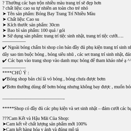
? Thường các bạn trộn nhiều màu trang trí sẽ đẹp hơn
? chất liệu: cao su tự nhiên an toàn cho trẻ nhỏ
➤ Tên sản phẩm: Bóng Bay Trang Trí Nhiều Màu
➤ Chất liệu: Cao su
➤ Kích thước sản phẩm: 30cm
➤ Bao bì sản phẩm: 100 quả / gói
➤ Sử dụng sản phẩm: trang trí tiệc sinh nhật, trang trí tiệc cưới….
—————
✔️ Ngoài bóng chấm bi shop còn bán đầy đủ phụ kiện trang trí sinh 
dây sao tim buộc bóng , bóng siêu nhũ , các set trang trí sinh nhật, 
✔️ Các bạn vào trang shop vào danh mục bóng để tham khảo nhé ạ ^
—————
****CHÚ Ý :
✔️Bóng shop bán chỉ là vỏ bóng , bóng chưa được bơm
✔️Bơm thường dùng để bơm bóng nhưng không bay được , muốn bóng ba
—————————————-
*****Shop có đầy đủ các phụ kiện và set sinh nhật – đám cưới các 
???Cam Kết và Hậu Mãi Của Shop:
➤Cam kết về chất lượng sản phẩm mới 100%
➤Cam kết hàng hóa y ảnh và đúng mô tả