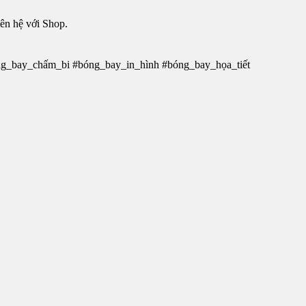
ên hệ với Shop.
óng_bay_chấm_bi #bóng_bay_in_hình #bóng_bay_họa_tiết