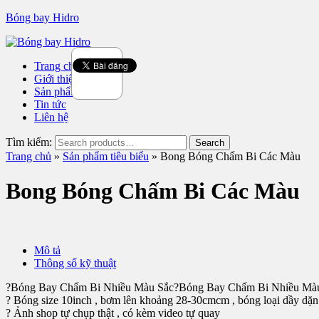
Bóng bay Hidro
Trang chủ
Giới thiệu
Sản phẩm tiêu biểu
Tin tức
Liên hệ
Tìm kiếm:
Trang chủ
»
Sản phẩm tiêu biểu
» Bong Bóng Chấm Bi Các Màu
Bong Bóng Chấm Bi Các Màu
Mô tả
Thông số kỹ thuật
?Bóng Bay Chấm Bi Nhiều Màu Sắc?Bóng Bay Chấm Bi Nhiều Mà
? Bóng size 10inch , bơm lên khoảng 28-30cmcm , bóng loại dầy dặn
? Ảnh shop tự chụp thật , có kèm video tự quay