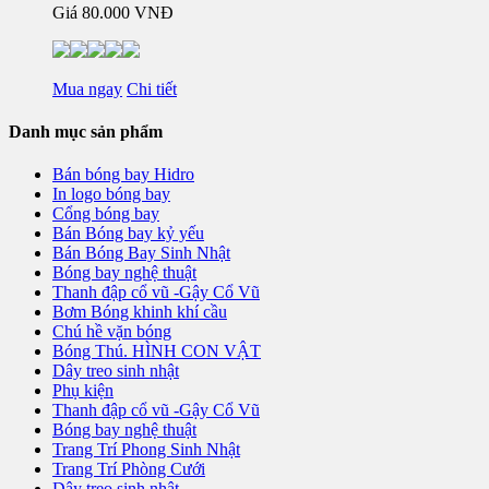
Giá
80.000 VNĐ
Mua ngay
Chi tiết
Danh mục sản phẩm
Bán bóng bay Hidro
In logo bóng bay
Cổng bóng bay
Bán Bóng bay kỷ yếu
Bán Bóng Bay Sinh Nhật
Bóng bay nghệ thuật
Thanh đập cổ vũ -Gậy Cổ Vũ
Bơm Bóng khinh khí cầu
Chú hề vặn bóng
Bóng Thú. HÌNH CON VẬT
Dây treo sinh nhật
Phụ kiện
Thanh đập cổ vũ -Gậy Cổ Vũ
Bóng bay nghệ thuật
Trang Trí Phong Sinh Nhật
Trang Trí Phòng Cưới
Dây treo sinh nhật