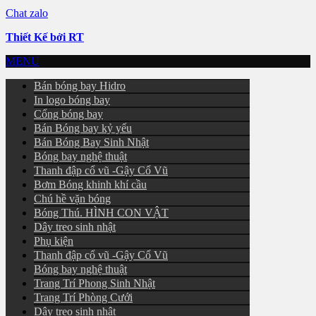
Chat zalo
Thiết Kế bởi RT
MENU
Bán bóng bay Hidro
In logo bóng bay
Cổng bóng bay
Bán Bóng bay kỷ yếu
Bán Bóng Bay Sinh Nhật
Bóng bay nghệ thuật
Thanh đập cổ vũ -Gậy Cổ Vũ
Bơm Bóng khinh khí cầu
Chú hề vặn bóng
Bóng Thú. HÌNH CON VẬT
Dây treo sinh nhật
Phụ kiện
Thanh đập cổ vũ -Gậy Cổ Vũ
Bóng bay nghệ thuật
Trang Trí Phong Sinh Nhật
Trang Trí Phòng Cưới
Dây treo sinh nhật