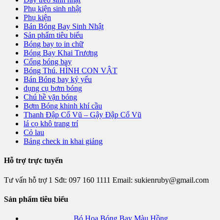
Phụ kiện sinh nhật
Phụ kiện
Bán Bóng Bay Sinh Nhật
Sản phẩm tiêu biểu
Bóng bay to in chữ
Bóng Bay Khai Trương
Cổng bóng bay
Bóng Thú. HÌNH CON VẬT
Bán Bóng bay kỷ yếu
dụng cụ bơm bóng
Chú hề vặn bóng
Bơm Bóng khinh khí cầu
Thanh Đập Cổ Vũ – Gậy Đập Cổ Vũ
lá cọ khô trang trí
Cỏ lau
Bảng check in khai giảng
Hỗ trợ trực tuyến
Tư vấn hỗ trợ 1
Sđt:
097 160 1111
Email: sukienruby@gmail.com
Sản phẩm tiêu biểu
Bó Hoa Bóng Bay Màu Hồng