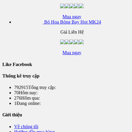
Mua ngay
Bó Hoa Bóng Bay Hot MK24
Giá Liên Hệ
Mua ngay
Like Facebook
Thống kê truy cập
792915
Tổng truy cập:
70
Hôm nay:
276
Hôm qua:
1
Đang online:
Giới thiệu
Về chúng tôi
Hướng dẫn mua hàng